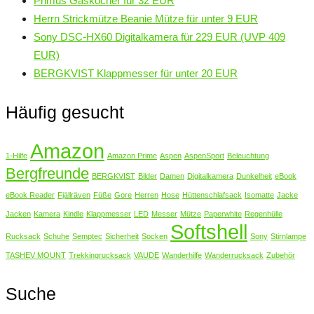
Primus Gaskocher für 32 EUR
Herrn Strickmütze Beanie Mütze für unter 9 EUR
Sony DSC-HX60 Digitalkamera für 229 EUR (UVP 409
EUR)
BERGKVIST Klappmesser für unter 20 EUR
Häufig gesucht
Amazon
1-Hilfe
Amazon Prime
Aspen
AspenSport
Beleuchtung
Bergfreunde
BERGKVIST
Bilder
Damen
Digitalkamera
Dunkelheit
eBook
eBook Reader
Fjällräven
Füße
Gore
Herren
Hose
Hüttenschlafsack
Isomatte
Jacke
Jacken
Kamera
Kindle
Klappmesser
LED
Messer
Mütze
Paperwhite
Regenhülle
Softshell
Rucksack
Schuhe
Semptec
Sicherheit
Socken
Sony
Stirnlampe
TASHEV MOUNT
Trekkingrucksack
VAUDE
Wanderhilfe
Wanderrucksack
Zubehör
Suche